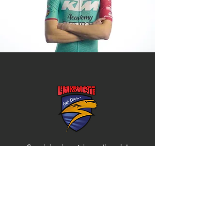
Seguici sui nostri canali social
Mail
:
teamlemarmotte@libero.it